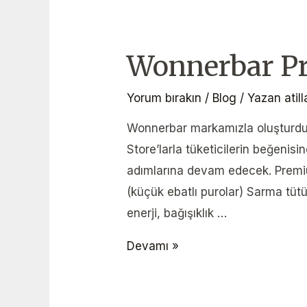
Wonnerbar P
Yorum bırakın
/
Blog
/ Yazan
atil
Wonnerbar markamızla oluşturdu
Store’larla tüketicilerin beğeni
adımlarına devam edecek. Premium
(küçük ebatlı purolar) Sarma tüt
enerji, bağışıklık …
Devamı »