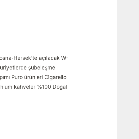
osna-Hersek’te açılacak W-
mhuriyetlerde şubeleşme
ımı Puro ürünleri Cigarello
premium kahveler %100 Doğal